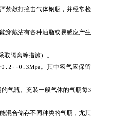
严禁敲打撞击气体钢瓶，并经常检
能穿戴沾有各种油脂或易感应产生
采取隔离等措施）。
余
0
.
2
--
0
.
3Mpa
。其中氢气应保留
期的气瓶。充装一般气体的气瓶每
3
能混合储存不同种类的气瓶，尤其