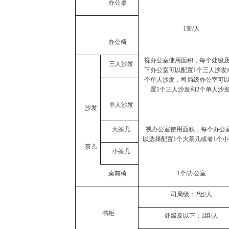
办公桌
1
套/人
办公椅
视办公室使用面积，每个处级
三人沙发
下
办公室可以配置
1
个三人沙发
个单人沙发，司局级办公室可
置
1
个三人沙发和
2
个单人沙
单人沙发
沙发
大茶几
视办公室使用面积，每个办公
以
选择配置
1
个大茶几或者
1
个小
茶几
小茶几
桌前椅
1
个/办公室
司局级：2
组/人
书柜
处级及以下：1
组/人