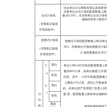
结合单位办公网络布置以及保密管
涉
密单位台式计算机配置数量上限
台式计算机
数 的
150%；非涉密单位台式计算
编制
内实有人数的
1
（含预装正版操
作系统软件）
便携式计算机
便携式计算机配置数量上限为单
50%。外勤单位可增加便携式计
（含预装正版操
少 相应数量的台式
作系统软件）
黑白
A
单位
A3
和
A4
打印机的配置数量上
数的
80%计算，由单位根据工作
4
彩色
印机。其中， A3
打印机配置数量
人数的
15%计算。原则上不配备
黑白
A
的，
经单位资产管理部门负责人同
3
打
配 置，配置数量上限按单位编制
彩色
印
票据
机
根据机构职能和