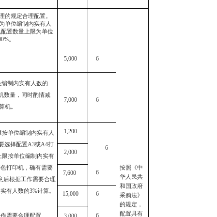
理的规定合理配置。
为单位编制内实有人
机配置数量上限为单位
00%。
5,000
6
位编制内实有人数的
算机数量，同时酌情减
7,000
6
计算机。
1,200
限按单位编制内实有人
需要选择配置
A3
或
A4
打
6
2,000
上限按单位编制内实有
彩色打印机，确有需要
按照《中
6
7,600
华人民共
意后根据工作需要合理
和国政府
内实有人数的
3%计算。
15,000
6
采购法》
的规定，
配置具有
工作需要合理配置
6
3,000