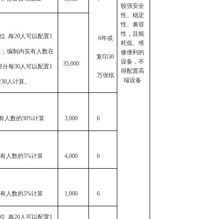
较强安全
性、稳定
性、兼容
性，且能
位
，
每
2
0
人可以配置
1
6
年或
耗低、维
算；编制内实有人数在
修便利的
复印
30
设备，不
35,000
部分每
30
人可以配置
1
得配置高
万张纸
端设备
按
30
人计算。
有人数的
30%计算
3,000
6
有人数的
5%计算
4,000
6
有人数的
5%计算
1,000
6
位
，
每
2
0
人可以配置
1