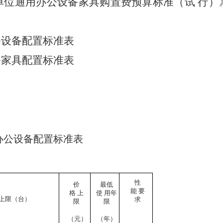
单位通用办公设备家具购置费预算标准（试 行）
公设备配置标准表
公家具配置标准表
办公设备配置标准表
性
价
最低
能
要
格
上
使
用年
上限（台）
求
限
限
（元）
（年）