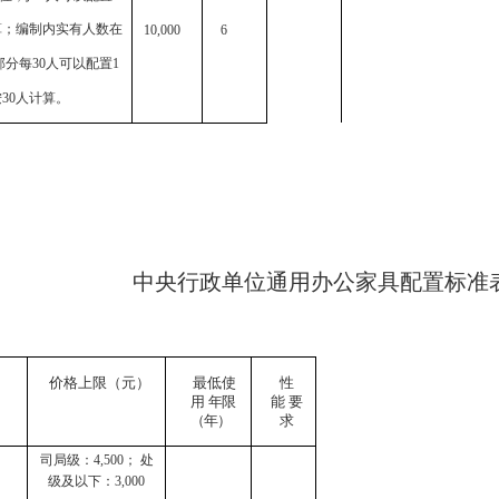
算；编制内实有人数在
10,000
6
部分每
30
人可以配置
1
按
30
人计算。
中央行政单位通用办公家具配置标准
价格上限（元）
最低使
性
用
年限
能
要
（年）
求
司局级：4,500； 处
级及以下：3,000