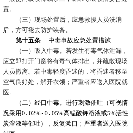
置。
（三）现场处置后，应急救援人员洗消
后，方可褪去防护装备。
第十五条
中毒事故应急处置措施
（一）吸入中毒。若发生有毒气体泄漏，
应立即打开门窗将有毒气体排出，并疏散现场
人员撤离。若中毒轻度昏迷的，将昏迷者移至
空气良好处，解开衣领；严重者应送入医院就
医。
（二）经口中毒。进行刺激催吐（可视情
况采用
0
.
02%
-
0
.
05%
高锰酸钾溶液或
5%
活性
炭溶液等催吐），反复漱口；严重者送入医院